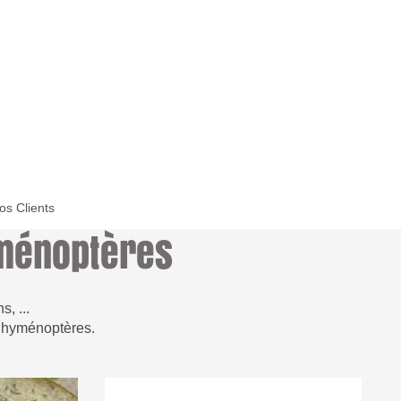
os Clients
yménoptères
, ...
ts hyménoptères.