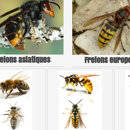
elons asiatiques
Frelons europ