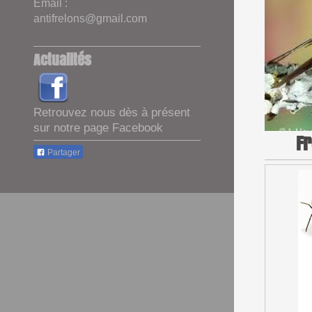
Email :
antifrelons@gmail.com
Actualités
Retrouvez nous dès à présent
sur notre page Facebook
Fr
Partager